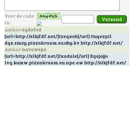
Voer de code
in:
Author:
eqdofed
[url=http://slkjfdf.net/]Izeqxab[/url] Ouqezpil
dqz.smzy.pizzakraam.eu.uby.kv http://slkjfdf.net/
Author:
navawepe
[url=http://slkjfdf.net/]Ixadale[/url] Eqajojjo
lvq.kumw.pizzakraam.eu.npe.aw http://slkjfdf.net/