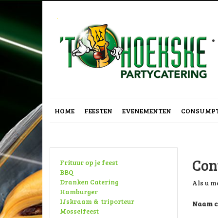
.
HOME
FEESTEN
EVENEMENTEN
CONSUMPT
Con
Frituur op je feest
BBQ
Dranken Catering
Als u m
Hamburger
IJskraam & triporteur
Naam co
Mosselfeest