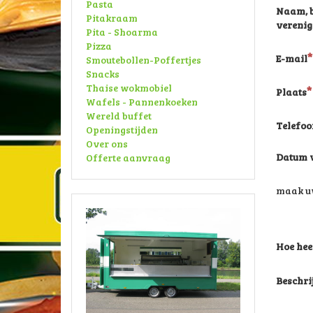
Pasta
Naam, b
Pitakraam
verenig
Pita - Shoarma
Pizza
E-mail
Smoutebollen-Poffertjes
Snacks
Thaise wokmobiel
Plaats
Wafels - Pannenkoeken
Wereld buffet
Telefo
Openingstijden
Over ons
Datum v
Offerte aanvraag
maak uw
Hoe hee
Beschri