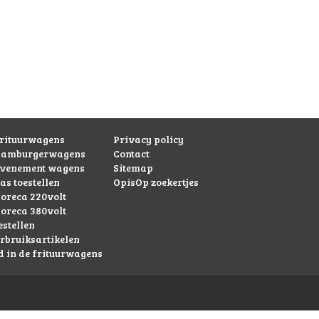
rituurwagens
Privacy policy
hamburgerwagens
Contact
evenement wagens
Sitemap
as toestellen
OpisOp zoekertjes
oreca 220volt
oreca 380volt
estellen
rbruiksartikelen
 in de frituurwagens