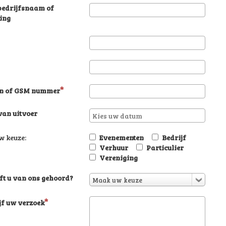
edrijfsnaam of
ing
on of GSM nummer
an uitvoer
 keuze:
Evenementen
Bedrijf
Verhuur
Particulier
Vereniging
ft u van ons gehoord?
Maak uw keuze
jf uw verzoek